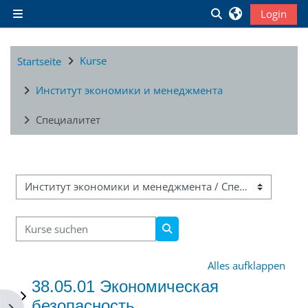
Zum Hauptinhalt
Sucheingabe ums
Login
Website-Übersicht
Kurse
Startseite
Институт экономики и менеджмента
Специалитет
Kursbereiche
Kurse suchen
Kurse suchen
Alles aufklappen
38.05.01 Экономическая
безопасность
Blockleiste öffnen