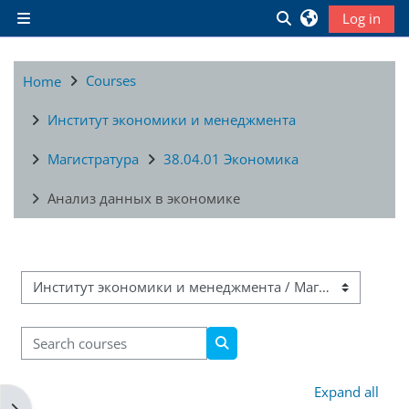
Skip to main content
Toggle search inpu
Log in
Side panel
Courses
Home
Институт экономики и менеджмента
Магистратура
38.04.01 Экономика
Анализ данных в экономике
Course categories
Search courses
Search courses
Expand all
Open block drawer