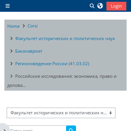
Vai al contenuto principale
Attiva/disattiva in
Login
Pannello laterale
Corsi
Home
Факультет исторических и политических наук
Бакалавриат
Регионоведение России (41.03.02)
Российские исследования: экономика, право и
делова...
Categorie di corso
Cerca corsi
Apri il cassetto del blocco