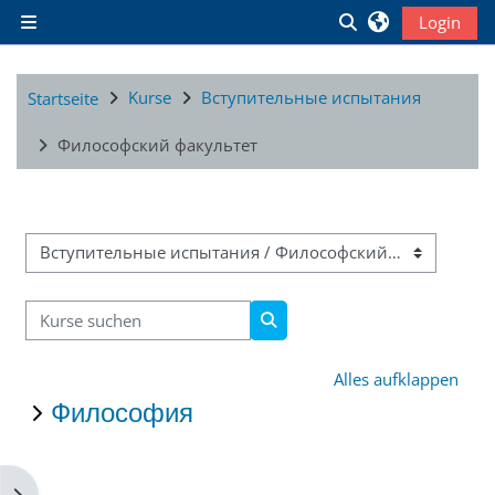
Zum Hauptinhalt
Sucheingabe ums
Login
Website-Übersicht
Kurse
Вступительные испытания
Startseite
Философский факультет
Kursbereiche
Kurse suchen
Kurse suchen
Alles aufklappen
Философия
Blockleiste öffnen