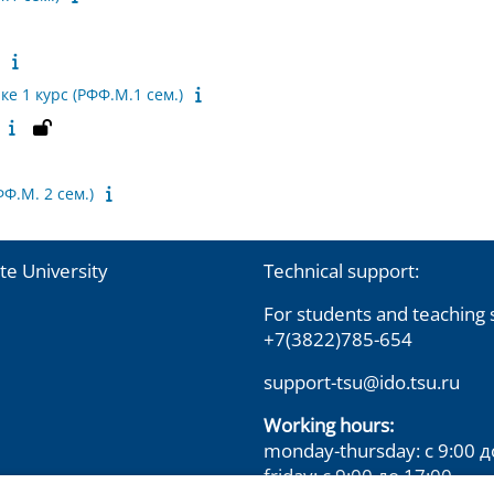
 1 курс (РФФ.М.1 сем.)
Ф.М. 2 сем.)
te University
Technical support:
For students and teaching s
+7(3822)785-654
support-tsu@ido.tsu.ru
Working hours:
monday-thursday: с 9:00 д
friday: с 9:00 до 17:00