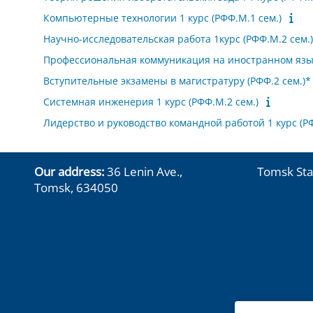
Компьютерные технологии 1 курс (РФФ.М.1 сем.)
Научно-исследовательская работа 1курс (РФФ.М.2 сем.)
Профессиональная коммуникация на иностранном языке
Вступительные экзамены в магистратуру (РФФ.2 сем.)*
Системная инженерия 1 курс (РФФ.М.2 сем.)
Лидерство и руководство командной работой 1 курс (РФ
Our address:
36 Lenin Ave.,
Tomsk Sta
Tomsk, 634050