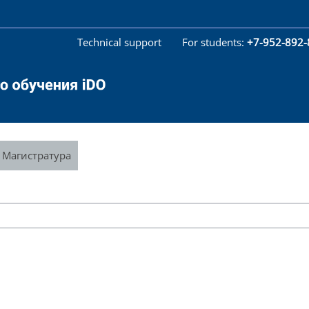
Technical support
For students:
+7-952-892
Магистратура