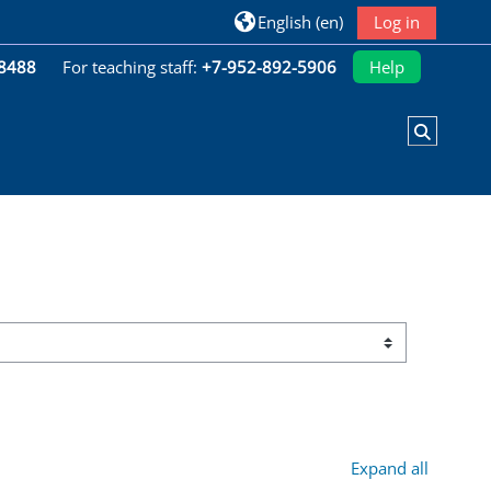
English ‎(en)‎
Log in
-8488
For teaching staff:
+7-952-892-5906
Help
Toggle 
Expand all