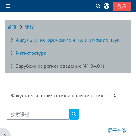
跳到主要内容
切换搜索输入
登录
停靠面板
课程
首页
Факультет исторических и политических наук
Магистратура
Зарубежное регионоведение (41.04.01)
课程类别
搜索课程
搜索课程
展开全部
打开块抽屉