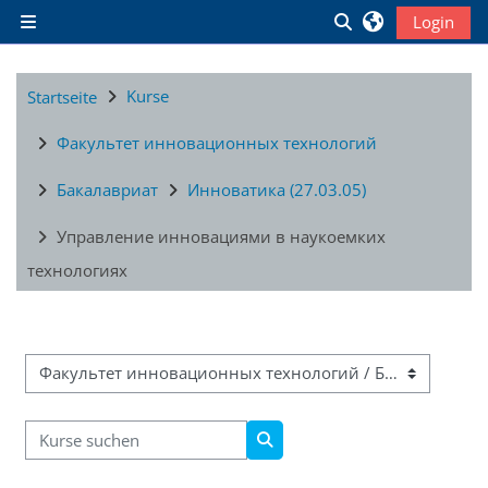
Zum Hauptinhalt
Sucheingabe ums
Login
Website-Übersicht
Kurse
Startseite
Факультет инновационных технологий
Бакалавриат
Инноватика (27.03.05)
Управление инновациями в наукоемких
технологиях
Kursbereiche
Kurse suchen
Kurse suchen