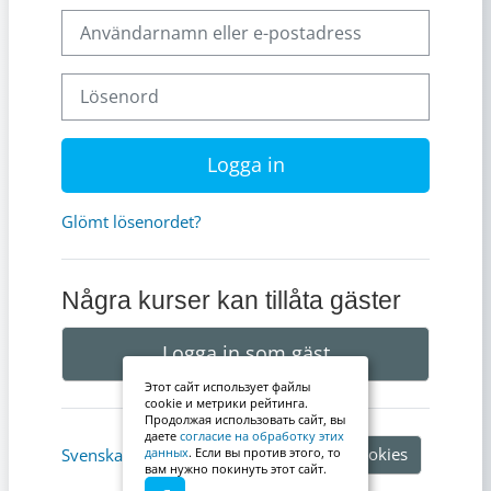
Användarnamn eller e-postadress
Lösenord
Logga in
Glömt lösenordet?
Några kurser kan tillåta gäster
Logga in som gäst
Этот сайт использует файлы
cookie и метрики рейтинга.
Продолжая использовать сайт, вы
даете
согласие на обработку этих
Information om cookies
Svenska ‎(sv)‎
данных
. Если вы против этого, то
вам нужно покинуть этот сайт.