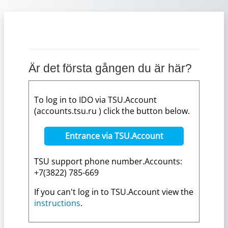
Gå direkt till huvudinnehåll
Är det första gången du är här?
To log in to IDO via TSU.Account
(accounts.tsu.ru ) click the button below.
Entrance via TSU.Account
TSU support phone number.Accounts:
+7(3822) 785-669
If you can't log in to TSU.Account view the
instructions
.