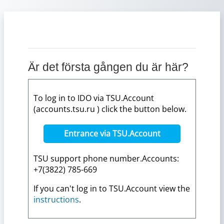
Gå direkt till huvudinnehåll
Är det första gången du är här?
To log in to IDO via TSU.Account
(accounts.tsu.ru ) click the button below.
Entrance via TSU.Account
TSU support phone number.Accounts:
+7(3822) 785-669
If you can't log in to TSU.Account view the
instructions
.