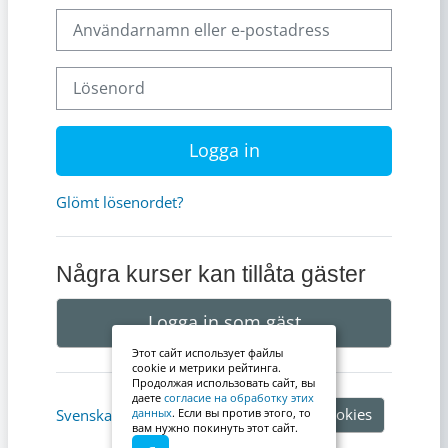
Användarnamn eller e-postadress
Lösenord
Logga in
Glömt lösenordet?
Några kurser kan tillåta gäster
Logga in som gäst
Этот сайт использует файлы
cookie и метрики рейтинга.
Продолжая использовать сайт, вы
даете
согласие на обработку этих
Information om cookies
Svenska ‎(sv)‎
данных
. Если вы против этого, то
вам нужно покинуть этот сайт.