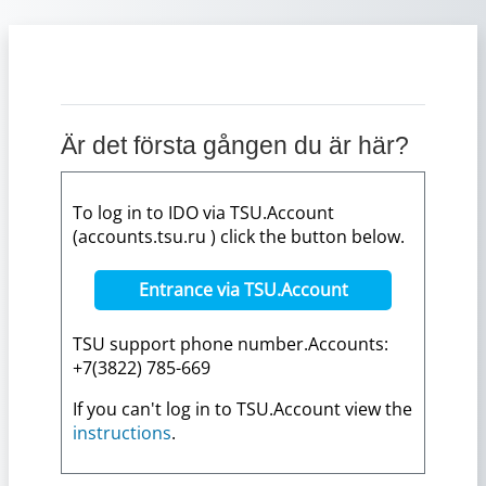
Gå direkt till huvudinnehåll
Är det första gången du är här?
To log in to IDO via TSU.Account
(accounts.tsu.ru ) click the button below.
Entrance via TSU.Account
TSU support phone number.Accounts:
+7(3822) 785-669
If you can't log in to TSU.Account view the
instructions
.