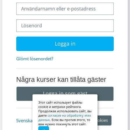
Användarnamn eller e-postadress
Lösenord
Logga in
Glömt lösenordet?
Några kurser kan tillåta gäster
Logga in som gäst
Этот сайт использует файлы
cookie и метрики рейтинга.
Продолжая использовать сайт, вы
даете
согласие на обработку этих
Information om cookies
Svenska ‎(sv)‎
данных
. Если вы против этого, то
вам нужно покинуть этот сайт.