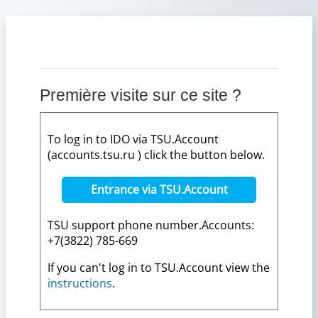
Passer au contenu principal
Première visite sur ce site ?
To log in to IDO via TSU.Account
(accounts.tsu.ru ) click the button below.
Entrance via TSU.Account
TSU support phone number.Accounts:
+7(3822) 785-669
If you can't log in to TSU.Account view the
instructions
.