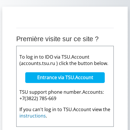
Passer au contenu principal
Première visite sur ce site ?
To log in to IDO via TSU.Account
(accounts.tsu.ru ) click the button below.
Entrance via TSU.Account
TSU support phone number.Accounts:
+7(3822) 785-669
If you can't log in to TSU.Account view the
instructions
.