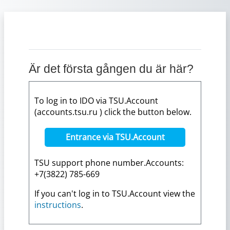
Gå direkt till huvudinnehåll
Är det första gången du är här?
To log in to IDO via TSU.Account
(accounts.tsu.ru ) click the button below.
Entrance via TSU.Account
TSU support phone number.Accounts:
+7(3822) 785-669
If you can't log in to TSU.Account view the
instructions
.