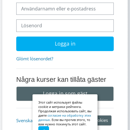
Användarnamn eller e-postadress
Lösenord
Logga in
Glömt lösenordet?
Några kurser kan tillåta gäster
Logga in som gäst
Этот сайт использует файлы
cookie и метрики рейтинга.
Продолжая использовать сайт, вы
даете
согласие на обработку этих
Information om cookies
Svenska ‎(sv)‎
данных
. Если вы против этого, то
вам нужно покинуть этот сайт.