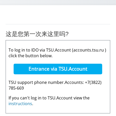
这是您第一次来这里吗?
To log in to IDO via TSU.Account (accounts.tsu.ru )
click the button below.
Entrance via TSU.Account
TSU support phone number.Accounts: +7(3822)
785-669
If you can't log in to TSU.Account view the
instructions
.