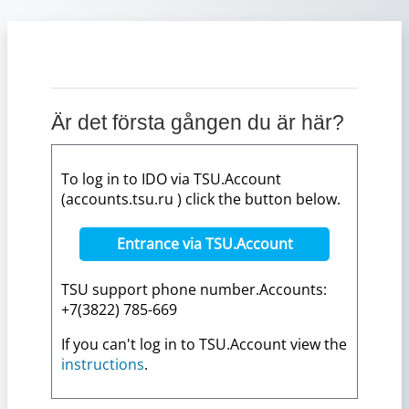
Gå direkt till huvudinnehåll
Är det första gången du är här?
To log in to IDO via TSU.Account
(accounts.tsu.ru ) click the button below.
Entrance via TSU.Account
TSU support phone number.Accounts:
+7(3822) 785-669
If you can't log in to TSU.Account view the
instructions
.