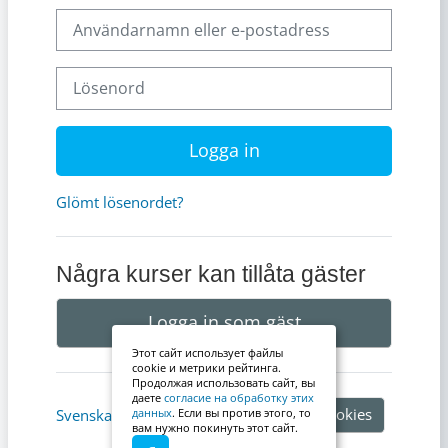
Användarnamn eller e-postadress
Lösenord
Logga in
Glömt lösenordet?
Några kurser kan tillåta gäster
Logga in som gäst
Этот сайт использует файлы
cookie и метрики рейтинга.
Продолжая использовать сайт, вы
даете
согласие на обработку этих
Information om cookies
Svenska ‎(sv)‎
данных
. Если вы против этого, то
вам нужно покинуть этот сайт.