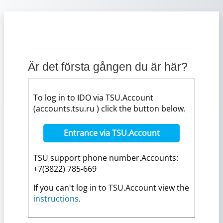
Gå direkt till huvudinnehåll
Är det första gången du är här?
To log in to IDO via TSU.Account
(accounts.tsu.ru ) click the button below.
Entrance via TSU.Account
TSU support phone number.Accounts:
+7(3822) 785-669
If you can't log in to TSU.Account view the
instructions
.