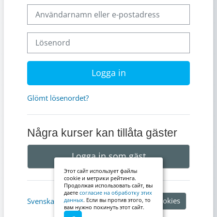
Användarnamn eller e-postadress
Lösenord
Logga in
Glömt lösenordet?
Några kurser kan tillåta gäster
Logga in som gäst
Этот сайт использует файлы
cookie и метрики рейтинга.
Продолжая использовать сайт, вы
даете
согласие на обработку этих
Information om cookies
Svenska ‎(sv)‎
данных
. Если вы против этого, то
вам нужно покинуть этот сайт.