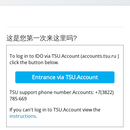
这是您第一次来这里吗?
To log in to IDO via TSU.Account (accounts.tsu.ru )
click the button below.
Entrance via TSU.Account
TSU support phone number.Accounts: +7(3822)
785-669
If you can't log in to TSU.Account view the
instructions
.