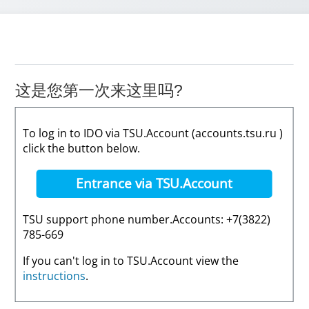
这是您第一次来这里吗?
To log in to IDO via TSU.Account (accounts.tsu.ru )
click the button below.
Entrance via TSU.Account
TSU support phone number.Accounts: +7(3822)
785-669
If you can't log in to TSU.Account view the
instructions
.