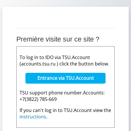
Passer au contenu principal
Première visite sur ce site ?
To log in to IDO via TSU.Account
(accounts.tsu.ru ) click the button below.
Entrance via TSU.Account
TSU support phone number.Accounts:
+7(3822) 785-669
If you can't log in to TSU.Account view the
instructions
.