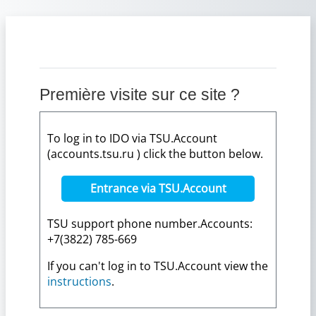
Passer au contenu principal
Première visite sur ce site ?
To log in to IDO via TSU.Account
(accounts.tsu.ru ) click the button below.
Entrance via TSU.Account
TSU support phone number.Accounts:
+7(3822) 785-669
If you can't log in to TSU.Account view the
instructions
.