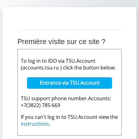
Passer au contenu principal
Première visite sur ce site ?
To log in to IDO via TSU.Account
(accounts.tsu.ru ) click the button below.
Entrance via TSU.Account
TSU support phone number.Accounts:
+7(3822) 785-669
If you can't log in to TSU.Account view the
instructions
.