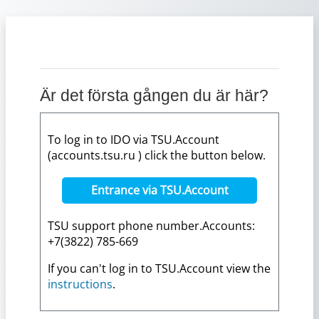
Gå direkt till huvudinnehåll
Är det första gången du är här?
To log in to IDO via TSU.Account
(accounts.tsu.ru ) click the button below.
Entrance via TSU.Account
TSU support phone number.Accounts:
+7(3822) 785-669
If you can't log in to TSU.Account view the
instructions
.