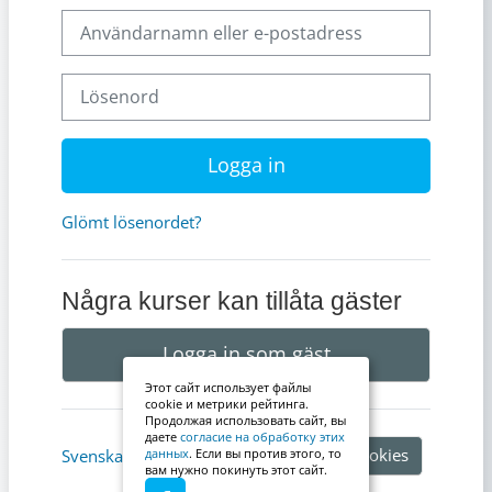
Användarnamn eller e-postadress
Lösenord
Logga in
Glömt lösenordet?
Några kurser kan tillåta gäster
Logga in som gäst
Этот сайт использует файлы
cookie и метрики рейтинга.
Продолжая использовать сайт, вы
даете
согласие на обработку этих
Information om cookies
Svenska ‎(sv)‎
данных
. Если вы против этого, то
вам нужно покинуть этот сайт.