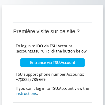
Passer au contenu principal
Première visite sur ce site ?
To log in to IDO via TSU.Account
(accounts.tsu.ru ) click the button below.
Entrance via TSU.Account
TSU support phone number.Accounts:
+7(3822) 785-669
If you can't log in to TSU.Account view the
instructions
.