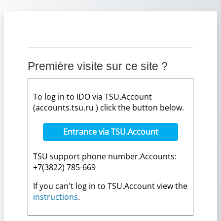
Passer au contenu principal
Première visite sur ce site ?
To log in to IDO via TSU.Account
(accounts.tsu.ru ) click the button below.
Entrance via TSU.Account
TSU support phone number.Accounts:
+7(3822) 785-669
If you can't log in to TSU.Account view the
instructions
.