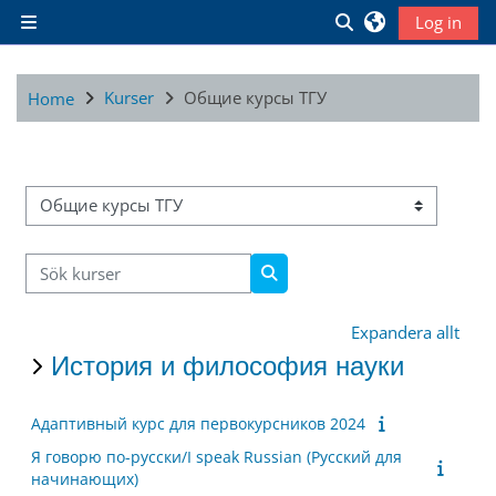
Gå direkt till huvudinnehåll
Växla sökinmatnin
Log in
Sidopanel
Kurser
Общие курсы ТГУ
Home
Kurskategorier
Sök kurser
Sök kurser
Expandera allt
История и философия науки
Адаптивный курс для первокурсников 2024
Я говорю по-русски/I speak Russian (Русский для
начинающих)