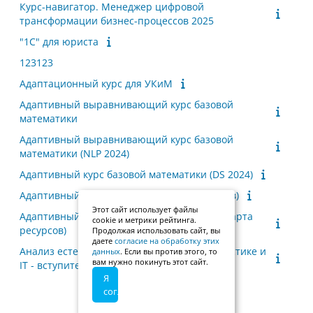
Курс-навигатор. Менеджер цифровой
трансформации бизнес-процессов 2025
"1С" для юриста
123123
Адаптационный курс для УКиМ
Адаптивный выравнивающий курс базовой
математики
Адаптивный выравнивающий курс базовой
математики (NLP 2024)
Адаптивный курс базовой математики (DS 2024)
Адаптивный курс по физике (карта ресурсов)
Этот сайт использует файлы
Адаптивный куср по высшей математике (карта
cookie и метрики рейтинга.
ресурсов)
Продолжая использовать сайт, вы
даете
согласие на обработку этих
Анализ естественного языка (NLP) в лингвистике и
данных
. Если вы против этого, то
вам нужно покинуть этот сайт.
IT - вступительное испытание
Я
согласен
Показать еще