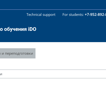
Technical support
For students:
+7-952-892
 и переподготовки