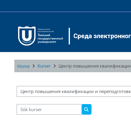
Gå direkt till huvudinnehåll
Kurser
Центр повышения квалификации
Home
Kurskategorier
Sök kurser
Sök kurser