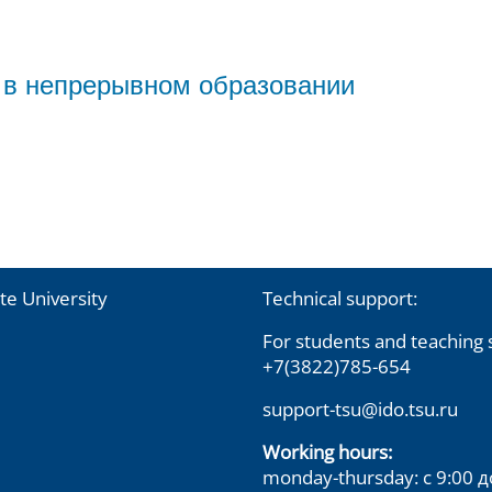
 в непрерывном образовании
te University
Technical support:
For students and teaching s
+7(3822)785-654
support-tsu@ido.tsu.ru
Working hours:
monday-thursday: с 9:00 д