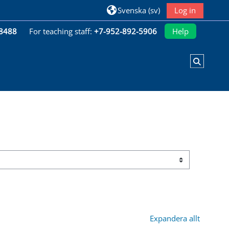
Svenska ‎(sv)‎
Log in
-8488
For teaching staff:
+7-952-892-5906
Help
Växla s
Expandera allt