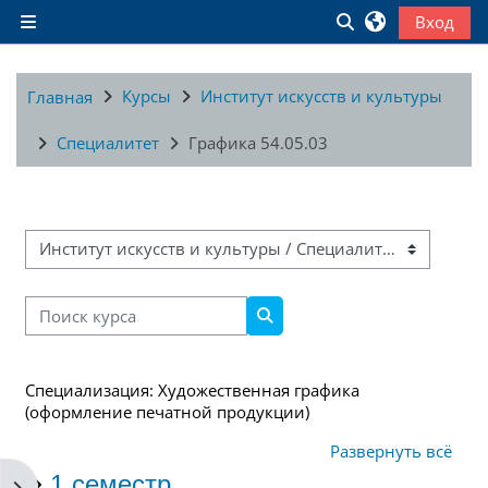
Перейти к основному содержанию
Изменить данны
Вход
Боковая панель
Курсы
Институт искусств и культуры
Главная
Специалитет
Графика 54.05.03
Категории курсов
Поиск курса
Поиск курса
Специализация: Художественная графика
(оформление печатной продукции)
Развернуть всё
1 семестр
Открыть боковую панель