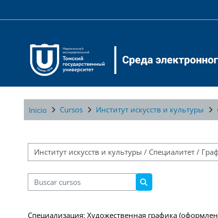
Salta al contenido principal
Cursos
Институт искусств и культуры
Inicio
Categorías
Buscar cursos
Buscar cursos
Специализация: Художественная графика (оформлен