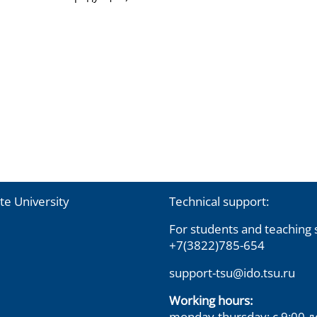
te University
Technical support:
For students and teaching s
+7(3822)785-654
support-tsu@ido.tsu.ru
Working hours:
monday-thursday: с 9:00 д