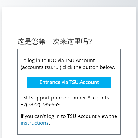
跳到主要内容
这是您第一次来这里吗?
To log in to IDO via TSU.Account
(accounts.tsu.ru ) click the button below.
Entrance via TSU.Account
TSU support phone number.Accounts:
+7(3822) 785-669
If you can't log in to TSU.Account view the
instructions
.