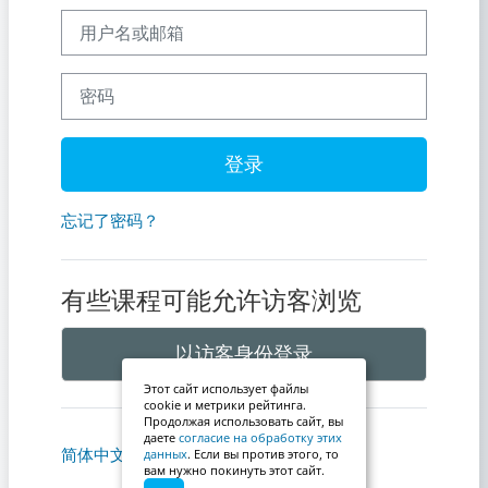
用户名或邮箱
密码
登录
忘记了密码？
有些课程可能允许访客浏览
以访客身份登录
Этот сайт использует файлы
cookie и метрики рейтинга.
Продолжая использовать сайт, вы
даете
согласие на обработку этих
简体中文 ‎(zh_cn)‎
Cookie通告
данных
. Если вы против этого, то
вам нужно покинуть этот сайт.