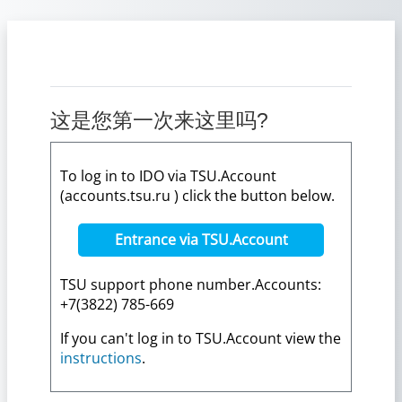
跳到主要内容
这是您第一次来这里吗?
To log in to IDO via TSU.Account
(accounts.tsu.ru ) click the button below.
Entrance via TSU.Account
TSU support phone number.Accounts:
+7(3822) 785-669
If you can't log in to TSU.Account view the
instructions
.