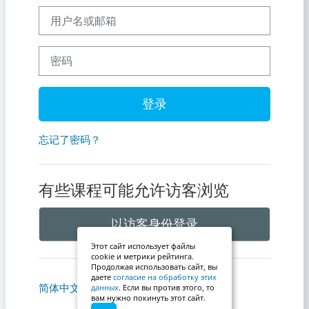
用户名或邮箱
密码
登录
忘记了密码？
有些课程可能允许访客浏览
以访客身份登录
Этот сайт использует файлы
cookie и метрики рейтинга.
Продолжая использовать сайт, вы
даете
согласие на обработку этих
简体中文 ‎(zh_cn)‎
Cookie通告
данных
. Если вы против этого, то
вам нужно покинуть этот сайт.