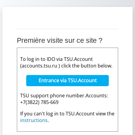
Passer au contenu principal
Première visite sur ce site ?
To log in to IDO via TSU.Account
(accounts.tsu.ru ) click the button below.
Entrance via TSU.Account
TSU support phone number.Accounts:
+7(3822) 785-669
If you can't log in to TSU.Account view the
instructions
.